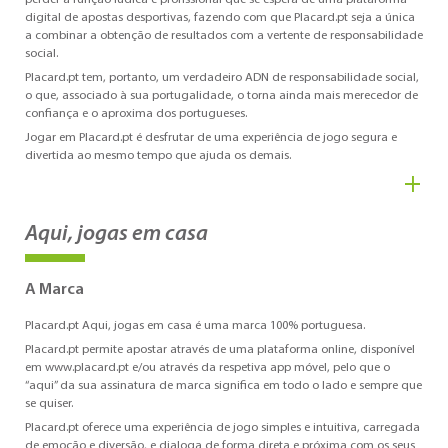
digital de apostas desportivas, fazendo com que Placard.pt seja a única
a combinar a obtenção de resultados com a vertente de responsabilidade
social.
Placard.pt tem, portanto, um verdadeiro ADN de responsabilidade social,
o que, associado à sua portugalidade, o torna ainda mais merecedor de
confiança e o aproxima dos portugueses.
Jogar em Placard.pt é desfrutar de uma experiência de jogo segura e
divertida ao mesmo tempo que ajuda os demais.
+
Aqui, jogas em casa
A Marca
Placard.pt Aqui, jogas em casa é uma marca 100% portuguesa.
Placard.pt permite apostar através de uma plataforma online, disponível
em
www.placard.pt
e/ou através da respetiva app móvel, pelo que o
“aqui” da sua assinatura de marca significa em todo o lado e sempre que
se quiser.
Placard.pt oferece uma experiência de jogo simples e intuitiva, carregada
de emoção e diversão, e dialoga de forma direta e próxima com os seus