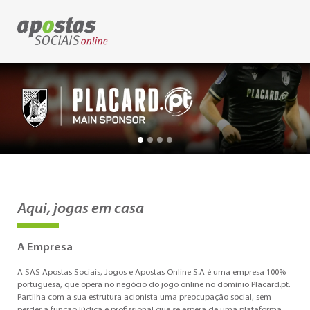
Aqui, jogas em casa
A Empresa
A SAS Apostas Sociais, Jogos e Apostas Online S.A é uma empresa 100%
portuguesa, que opera no negócio do jogo online no domínio Placard.pt.
Partilha com a sua estrutura acionista uma preocupação social, sem
perder a função lúdica e profissional que se espera de uma plataforma