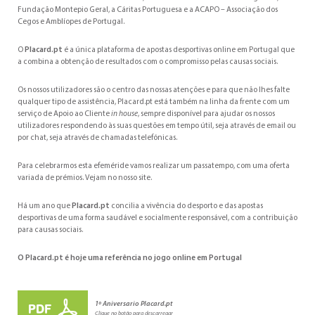
Fundação Montepio Geral, a Cáritas Portuguesa e a ACAPO – Associação dos
Cegos e Amblíopes de Portugal.
O
Placard.pt
é a única plataforma de apostas desportivas online em Portugal que
a combina a obtenção de resultados com o compromisso pelas causas sociais.
Os nossos utilizadores são o centro das nossas atenções e para que não lhes falte
qualquer tipo de assistência, Placard.pt está também na linha da frente com um
serviço de Apoio ao Cliente
in house
, sempre disponível para ajudar os nossos
utilizadores respondendo às suas questões em tempo útil, seja através de email ou
por chat, seja através de chamadas telefónicas.
Para celebrarmos esta efeméride vamos realizar um passatempo, com uma oferta
variada de prémios. Vejam no nosso site.
Há um ano que
Placard.pt
concilia a vivência do desporto e das apostas
desportivas de uma forma saudável e socialmente responsável, com a contribuição
para causas sociais.
O Placard.pt é hoje uma referência no jogo online em Portugal
1º Aniversario Placard.pt
Clique no botão para descarregar