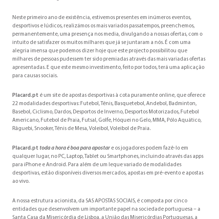
Neste primeiro ano de existência, estivemos presentes em inúmeros eventos,
desportivos e lúdicos, realizámos os mais variados passatempos, preenchemos,
permanentemente, uma presença nos media, divulgando a nossas ofertas, com o
intuito de satisfazer os muitos milhares que já se juntaram a nós. É com uma
alegria imensa que podemos dizer hoje que este projecto possibilitou que
milhares de pessoas pudessem ter sido premiadas através das mais variadas ofertas
apresentadas. E que este mesmo investimento, feito por todos, terá uma aplicação
para causas sociais.
Placard.pt
é um site de apostas desportivas à cota puramente online, que oferece
22 modalidades desportivas: Futebol, Ténis, Basquetebol, Andebol, Badminton,
Basebol, Ciclismo, Dardos, Desportos de Inverno, Desportos Motorizados, Futebol
Americano, Futebol de Praia, Futsal, Golfe, Hóquei no Gelo, MMA, Pólo Aquático,
Râguebi, Snooker, Ténis de Mesa, Voleibol, Voleibol de Praia.
Placard.pt
toda a hora é boa para apostar
e os jogadores podem fazê-lo em
qualquer lugar, no PC, Laptop, Tablet ou Smartphones, incluindo através das apps
para iPhone e Android. Para além de um leque variado de modalidades
desportivas, estão disponíveis diversos mercados, apostas em pré-evento e apostas
ao vivo.
A nossa estrutura acionista, da SAS APOSTAS SOCIAIS, é composta por cinco
entidades que desenvolvem um importante papel na sociedade portuguesa – a
Santa Casa da Misericórdia de Lisboa, a União das Misericórdias Portuguesas, a